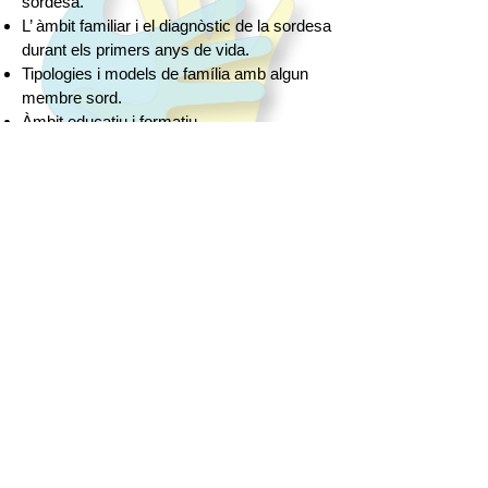
sordesa.
L’ àmbit familiar i el diagnòstic de la sordesa
durant els primers anys de vida.
Tipologies i models de família amb algun
membre sord.
Àmbit educatiu i formatiu.
Mòdul 2:
LES PERSONES SORDES
Les persones sordes i la societat oïdora.
Concepció social de les persones sordes:
punt de vista mèdic i sociocultural.
La normalització social de les persones
sordes.
L’àmbit sanitari.
Persones Sordes famoses i reconegudes
socialment.
Mòdul 3:
LA COMUNITAT SORDA
Què entenem per Comunitat Sorda?