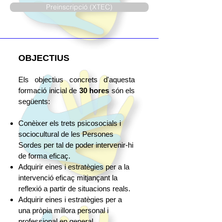
Preinscripció (XTEC)
OBJECTIUS
Els objectius concrets d'aquesta
formació inicial de
3
0 hores
són els
següents:​
Conèixer els trets psicosocials i
sociocultural de les Persones
Sordes per tal de poder intervenir-hi
de forma eficaç.
Adquirir eines i estratègies per a la
intervenció eficaç mitjançant la
reflexió a partir de situacions reals.
Adquirir eines i estratègies per a
una pròpia millora personal i
professional en general.